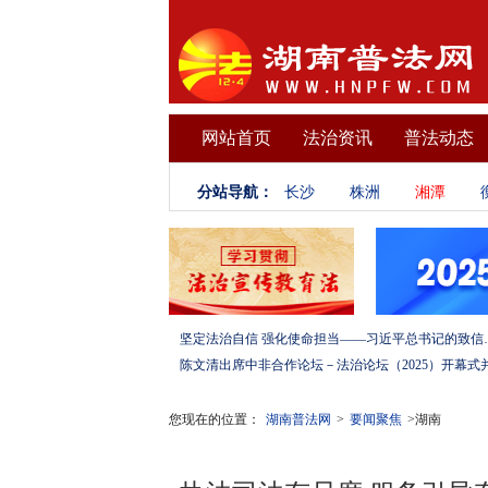
网站首页
法治资讯
普法动态
分站导航：
长沙
株洲
湘潭
坚定法治自信 强化使命担当——习
您现在的位置：
湖南普法网
>
要闻聚焦
>湖南