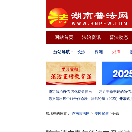
网站首页
法治资讯
普法动态
分站导航：
长沙
株洲
湘潭
坚定法治自信 强化使命担当——习
您现在的位置：
湖南普法网
>
要闻聚焦
>头条