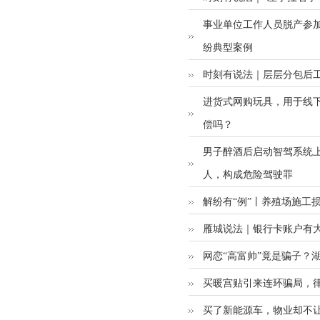
事业单位工作人员脱产参
纷典型案例
时刻有说法｜层层分包后
进货式网购玩具，用于线下
偿吗？
男子醉酒后启动智驾系统上
人，构成危险驾驶罪
解纷有“例”丨养殖场施工
雁城说法｜银行卡账户有
网恋“高富帅”竟是骗子？
买暖宫贴引来连环骗局，律
买了新能源车，物业却不