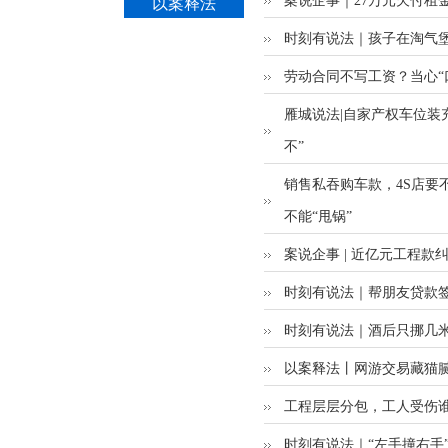
案说企事｜27万元欠付租
以案释法
时刻有说法｜孩子在淘气
劳动合同不写工资？当心“
雁城说法|自家产权车位装
不”
销售私吞购车款，4S店要
不能“甩锅”
案说企事 | 近亿元工程款
时刻有说法｜帮朋友贷款签
时刻有说法｜酒后只挪几
以案释法丨网游交易藏猫腻
工程层层分包，工人受伤
时刻有说法｜“左手撞右手