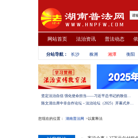
网站首页
法治资讯
普法动态
分站导航：
长沙
株洲
湘潭
衡阳
坚定法治自信 强化使命担当——习近平总书记的致信激励法学法律工作者投身全面依法治国伟大实践
陈文清出席中非合作论坛－法治论坛（2025）开幕式并在湖南调研
您现在的位置：
湖南普法网
>以案释法