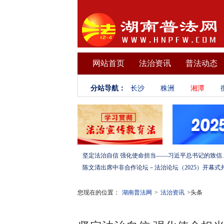
网站首页
法治资讯
普法动态
分站导航：
长沙
株洲
湘潭
坚定法治自信 强化使命担当——习
您现在的位置：
湖南普法网
>
法治资讯
>头条