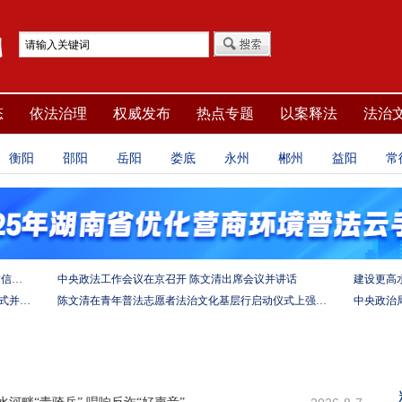
态
依法治理
权威发布
热点专题
以案释法
法治
衡阳
邵阳
岳阳
娄底
永州
郴州
益阳
常
坚定法治自信 强化使命担当——习近平总书记的致信激励法学法律工作者投身全面依法治国伟大实践
中央政法工作会议在京召开 陈文清出席会议并讲话
陈文清出席中非合作论坛－法治论坛（2025）开幕式并在湖南调研
陈文清在青年普法志愿者法治文化基层行启动仪式上强调 以学习宣传习近平法治思想引领普法工作