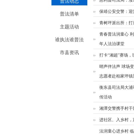
慈利县司法局：溇水
普法动态
保靖公安交警：迎
普法清单
青树坪派出所：打
主题活动
青春普法润童心 
谁执法谁普法
年人法治课堂
市县资讯
打卡“湘超”赛场
哨声伴法声 球场变
志愿者赴柏家坪镇
衡东县司法局大浦
传活动
湘潭交警携手村干
进社区、入乡村，
法润童心进乡村 