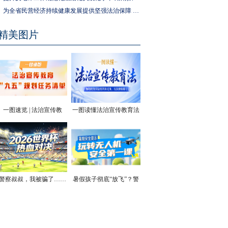
为全省民营经济持续健康发展提供坚强法治保障 湖南拟出台实施民营经济促进法办法
精美图片
一图速览 | 法治宣传教
一图读懂法治宣传教育法
育“九五”规划任务清单
| 你的终身学法权利和义
务，有法律保障了
警察叔叔，我被骗了……
暑假孩子彻底“放飞”？警
方安全提醒！