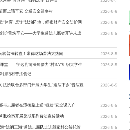
河畔“青骑兵” 唱响反诈“好声音”
2026-8-7
篮而上话平安 交通安全进乡村
2026-8-6
造“体育+反诈”法治阵地，织密财产安全防护网
2026-8-6
利剑护蕾筑平安——大学生普法志愿者开讲未成
2026-8-5
，玩转普法转盘！常德这场普法太热闹
2026-8-5
课堂——宁远县司法局借力“村BA”组织大学生
2026-8-5
新团结村普法侧记
司法所联合多部门开展大学生“送法下乡”普法宣
2026-8-5
部与志愿者在潭衡路上送“银发”安全课入户
2026-8-5
芦淞检察开展暑期系列普法宣传活动
2026-8-5
临澧“法润三湘”普法志愿队走进殷家村公益托管
2026-8-5