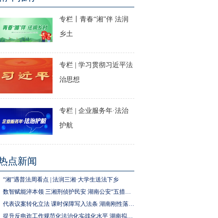
专栏丨青春“湘”伴 法润
乡土
专栏 | 学习贯彻习近平法
治思想
专栏 | 企业服务年·法治
护航
热点新闻
“湘”遇普法周看点 | 法润三湘·大学生送法下乡
数智赋能淬本领 三湘刑侦护民安 湖南公安“五措并举”推进执法规范化建设
代表议案转化立法 课时保障写入法条 湖南刚性落实中小学生体育锻炼要求
提升反电诈工作规范化法治化实战化水平 湖南拟为反电诈工作立法