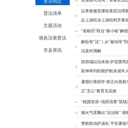
辰溪县司法局：青春普法进
普法动态
以青春微党课绘基层治理新
普法清单
赴上洞街乡上洞街村开展
主题活动
“老检叨”联合“株小检”解
谁执法谁普法
解纷有“法”丨从“被动等”
市县资讯
法及时调解
抓前端以治未病 护花蕾而
延伸审判职能护航未成年
暑期行善助学 矫正向善新
正“五心”教育见实效
“校园宣讲+场所清查”双
烟火气里飘出“法治味” 湖
警检联动护成长 平安暑假