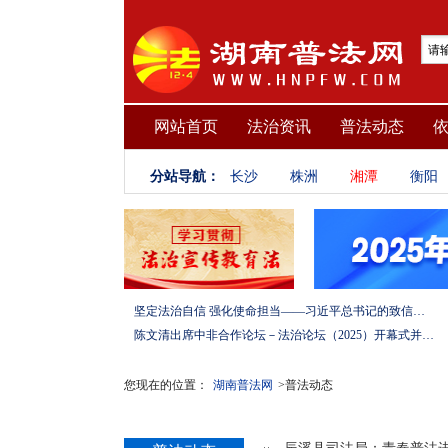
网站首页
法治资讯
普法动态
分站导航：
长沙
株洲
湘潭
衡阳
坚定法治自信 强化使命担当——习近平总书记的致信激励法学法律工作者投身全面依法治国伟大实践
陈文清出席中非合作论坛－法治论坛（2025）开幕式并在湖南调研
您现在的位置：
湖南普法网
>普法动态