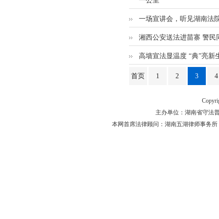
一公里”
一场宣讲会，听见湖南法
湘西公安送法进苗寨 警民
高墙宣法显温度 “典”亮新
首页
1
2
3
4
Copyr
主办单位：湖南省守法普法工作
本网首席法律顾问：湖南五湖律师事务所 主任律师 