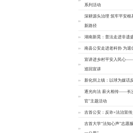
系列活动
深耕源头治理 筑牢平安根基
新路径
湖南新晃：普法走进非遗
南县公安走进老科协 为退
宣讲进乡村平安入民心—
巡回宣讲
新化圳上镇：以球为媒话反
逐光向法 薪火相传——长
官”主题活动
吉首公安：反诈+法治宣传
吉首大学“法知心声”志愿