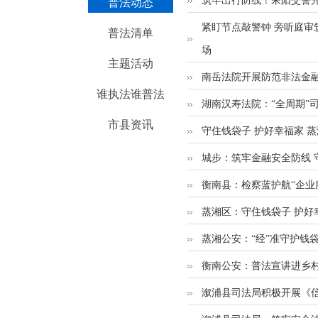
筑牢出行防线！耒阳交警开
普法动态
紧盯节点敲警钟 旁听庭审
普法清单
场
主题活动
南岳法院开展防范非法金
谁执法谁普法
湖南汉寿法院：“全周期”
市县资讯
守住钱袋子 护好幸福家 
城步：筑牢金融安全防线 
衡南县：检察蓝护航“企业服
蒸湘区：守住钱袋子 护好
蒸湘公安：“经”准守护钱袋
衡南公安：普法宣讲进乡村
溆浦县司法局积极开展《