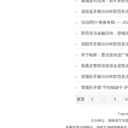
溆浦县司法局：筑牢安全法
花垣县开展2026年防范
法治同行•青春有我——2
防范非法金融活动，望城
祁阳市开展2026年防范
常宁检察：普法宣传进广场
凤凰交警双语宣讲走进苗乡
荷塘区开展2026年防范
零陵区开展“守住钱袋子·
首页
1
...
5
6
Copyr
主办单位：湖南省守法普法工作
本网首席法律顾问：湖南五湖律师事务所 主任律师 