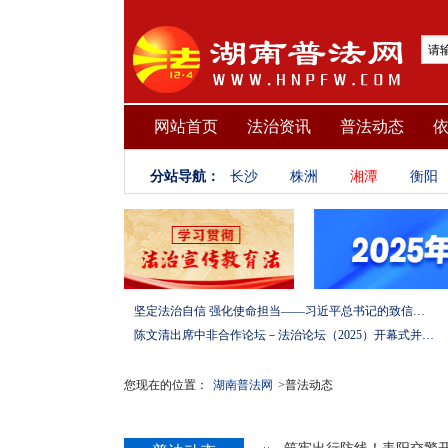
网站首页
法治资讯
普法动态
分站导航：
长沙
株洲
湘潭
衡阳
坚定法治自信 强化使命担当——习近平总书记的致信激励法学法律工作者投身全面依法治国伟大实践
陈文清出席中非合作论坛－法治论坛（2025）开幕式并在湖南调研
您现在的位置：
湖南普法网
>普法动态