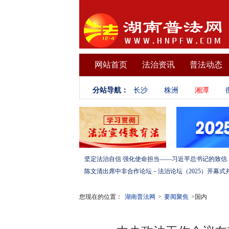
网站首页
法治资讯
普法动态
分站导航：
长沙
株洲
湘潭
坚定法治自信 强化使命担当——习
您现在的位置：
湖南普法网
>
要闻聚焦
>国内