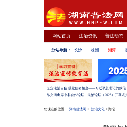
网站首页
法治资讯
普法动态
分站导航：
长沙
株洲
湘潭
坚定法治自信 强化使命担当——习
您现在的位置：
湖南普法网
>
法治文化
>海报