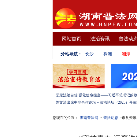
网站首页
法治资讯
普法动
分站导航：
长沙
株洲
湘潭
您现在的位置：
湖南普法网
>
普法动态
>市县资讯