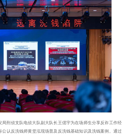
安局刑侦支队电侦大队副大队长王偲宇为在场师生分享反诈工作经
际公认反洗钱师黄坚泓现场普及反洗钱基础知识及洗钱案例。通过