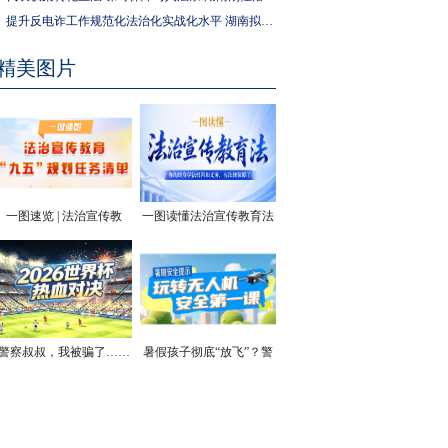
提升反电诈工作规范化法治化实战化水平 湖南拟为反电诈工作立法
精美图片
一图速览 | 法治宣传教
一图读懂法治宣传教育法
育“九五”规划任务清单
| 你的终身学法权利和义
务，有法律保障了
警察叔叔，我被骗了……
暑假孩子彻底“放飞”？警
方安全提醒！