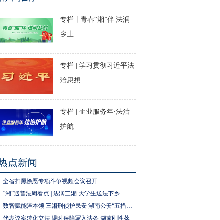
专栏丨青春“湘”伴 法润
乡土
专栏 | 学习贯彻习近平法
治思想
专栏 | 企业服务年·法治
护航
热点新闻
全省扫黑除恶专项斗争视频会议召开
“湘”遇普法周看点 | 法润三湘·大学生送法下乡
数智赋能淬本领 三湘刑侦护民安 湖南公安“五措并举”推进执法规范化建设
代表议案转化立法 课时保障写入法条 湖南刚性落实中小学生体育锻炼要求