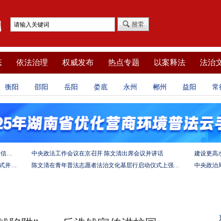
态
依法治理
权威发布
热点专题
以案释法
法治
衡阳
邵阳
岳阳
娄底
永州
郴州
益阳
常
坚定法治自信 强化使命担当——习近平总书记的致信激励法学法律工作者投身全面依法治国伟大实践
中央政法工作会议在京召开 陈文清出席会议并讲话
陈文清出席中非合作论坛－法治论坛（2025）开幕式并在湖南调研
陈文清在青年普法志愿者法治文化基层行启动仪式上强调 以学习宣传习近平法治思想引领普法工作