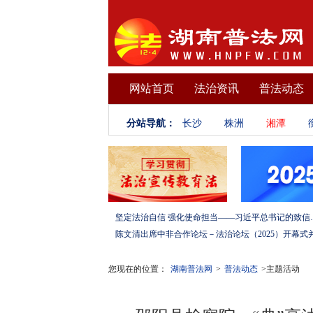
网站首页
法治资讯
普法动态
分站导航：
长沙
株洲
湘潭
坚定法治自信 强化使命担当——习
您现在的位置：
湖南普法网
>
普法动态
>主题活动