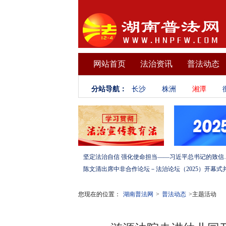
网站首页
法治资讯
普法动态
分站导航：
长沙
株洲
湘潭
坚定法治自信 强化使命担当——习
您现在的位置：
湖南普法网
>
普法动态
>主题活动