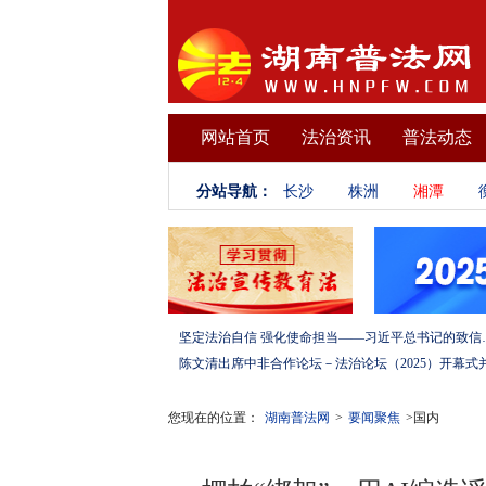
网站首页
法治资讯
普法动态
分站导航：
长沙
株洲
湘潭
坚定法治自信 强化使命担当——习
您现在的位置：
湖南普法网
>
要闻聚焦
>国内