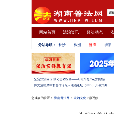
网站首页
法治资讯
普法动态
分站导航：
长沙
株洲
湘潭
衡阳
坚定法治自信 强化使命担当——习近平总书记的致信激励法学法律工作者投身全面依法治国伟大实践
陈文清出席中非合作论坛－法治论坛（2025）开幕式并在湖南调研
您现在的位置：
湖南普法网
>
法治文化
>微视频