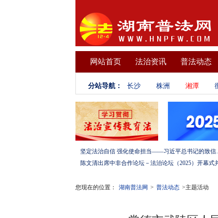
网站首页
法治资讯
普法动态
分站导航：
长沙
株洲
湘潭
坚定法治自信 强化使命担当——习
您现在的位置：
湖南普法网
>
普法动态
>主题活动