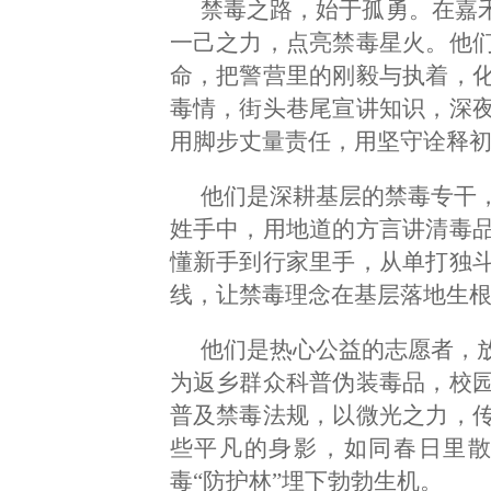
禁毒之路，始于孤勇。在嘉禾
一己之力，点亮禁毒星火。他
命，把警营里的刚毅与执着，
毒情，街头巷尾宣讲知识，深
用脚步丈量责任，用坚守诠释初
他们是深耕基层的禁毒专干
姓手中，用地道的方言讲清毒
懂新手到行家里手，从单打独
线，让禁毒理念在基层落地生
他们是热心公益的志愿者，
为返乡群众科普伪装毒品，校
普及禁毒法规，以微光之力，
些平凡的身影，如同春日里
毒“防护林”埋下勃勃生机。