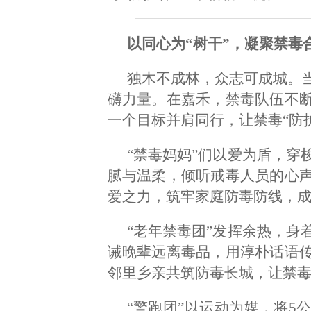
以同心为“树干”，凝聚禁毒
独木不成林，众志可成城。
礴力量。在嘉禾，禁毒队伍不
一个目标并肩同行，让禁毒“防
“禁毒妈妈”们以爱为盾，穿
腻与温柔，倾听戒毒人员的心
爱之力，筑牢家庭防毒防线，
“老年禁毒团”发挥余热，身
诫晚辈远离毒品，用淳朴话语
邻里乡亲共筑防毒长城，让禁
“警跑团”以运动为媒，将5