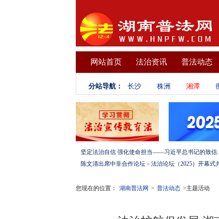
网站首页
法治资讯
普法动态
分站导航：
长沙
株洲
湘潭
坚定法治自信 强化使命担当——习
您现在的位置：
湖南普法网
>
普法动态
>主题活动