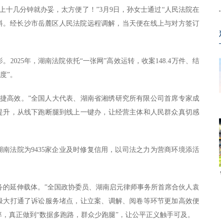
上十几分钟就办妥，太方便了！”3月9日，孙女士通过“人民法院在
材料。经长沙市岳麓区人民法院远程调解，当天便在线上与对方签订
。
2025年，湖南法院依托“一张网”高效运转，收案148.4万件、结
度”。
便捷高效。”全国人大代表、湖南省湘绣研究所有限公司首席专家成
向提升，从线下跑断腿到线上一键办，让经营主体和人民群众真切感
，湖南法院为9435家企业及时修复信用，以司法之力为营商环境添活
服务的延伸载体。”全国政协委员、湖南启元律师事务所首席合伙人袁
”极大打通了诉讼服务堵点，让立案、调解、阅卷等环节更加高效便
，真正做到“数据多跑路，群众少跑腿”，让公平正义触手可及。