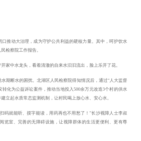
切口推动大治理，成为守护公共利益的硬核力量。其中，呵护饮水
人民检察院工作报告。
拧开家中水龙头，看着清澈的自来水汩汩流出，脸上乐开了花。
枯水期断水的困扰。北湖区人民检察院得知情况后，通过“人大监督
议转化为公益诉讼案件，推动当地投入500余万元改造3个村的供水
，并建立起水质常态监测机制，让村民喝上放心水、安心水。
，扫码就能听、摸字能读，用药再也不用愁了！”长沙视障人士李叔
阅览室、完善的无障碍设施，让视障群体的生活更便利、更有尊