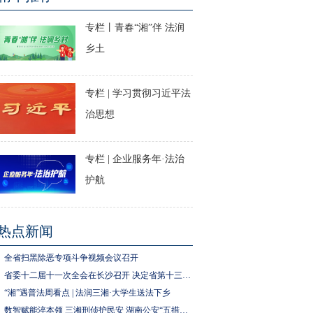
专栏丨青春“湘”伴 法润
乡土
专栏 | 学习贯彻习近平法
治思想
专栏 | 企业服务年·法治
护航
热点新闻
全省扫黑除恶专项斗争视频会议召开
省委十二届十一次全会在长沙召开 决定省第十三次党代会于今年11月召开
“湘”遇普法周看点 | 法润三湘·大学生送法下乡
数智赋能淬本领 三湘刑侦护民安 湖南公安“五措并举”推进执法规范化建设