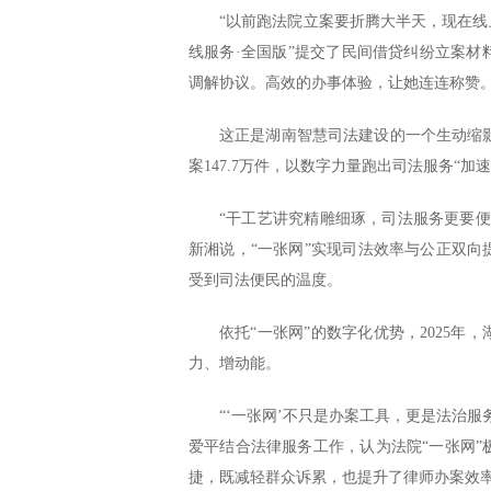
“以前跑法院立案要折腾大半天，现在线
线服务·全国版”提交了民间借贷纠纷立案
调解协议。高效的办事体验，让她连连称赞
这正是湖南智慧司法建设的一个生动缩影。
案147.7万件，以数字力量跑出司法服务“加速
“干工艺讲究精雕细琢，司法服务更要
新湘说，“一张网”实现司法效率与公正双
受到司法便民的温度。
依托“一张网”的数字化优势，2025年
力、增动能。
“‘一张网’不只是办案工具，更是法治
爱平结合法律服务工作，认为法院“一张网
捷，既减轻群众诉累，也提升了律师办案效率