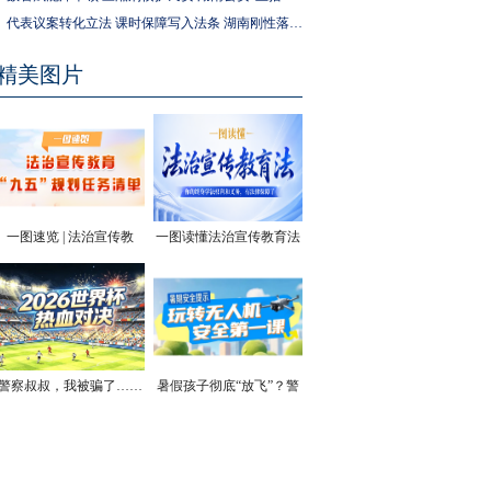
代表议案转化立法 课时保障写入法条 湖南刚性落实中小学生体育锻炼要求
精美图片
一图速览 | 法治宣传教
一图读懂法治宣传教育法
育“九五”规划任务清单
| 你的终身学法权利和义
务，有法律保障了
警察叔叔，我被骗了……
暑假孩子彻底“放飞”？警
方安全提醒！