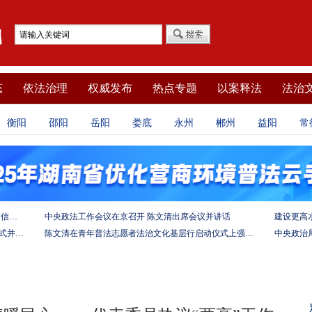
态
依法治理
权威发布
热点专题
以案释法
法治
衡阳
邵阳
岳阳
娄底
永州
郴州
益阳
常
坚定法治自信 强化使命担当——习近平总书记的致信激励法学法律工作者投身全面依法治国伟大实践
中央政法工作会议在京召开 陈文清出席会议并讲话
陈文清出席中非合作论坛－法治论坛（2025）开幕式并在湖南调研
陈文清在青年普法志愿者法治文化基层行启动仪式上强调 以学习宣传习近平法治思想引领普法工作