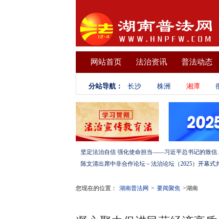
网站首页
法治资讯
普法动态
分站导航：
长沙
株洲
湘潭
坚定法治自信 强化使命担当——习
您现在的位置：
湖南普法网
>
要闻聚焦
>湖南