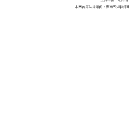
主办单位：湖南省守法普
本网首席法律顾问：湖南五湖律师事务所 主任