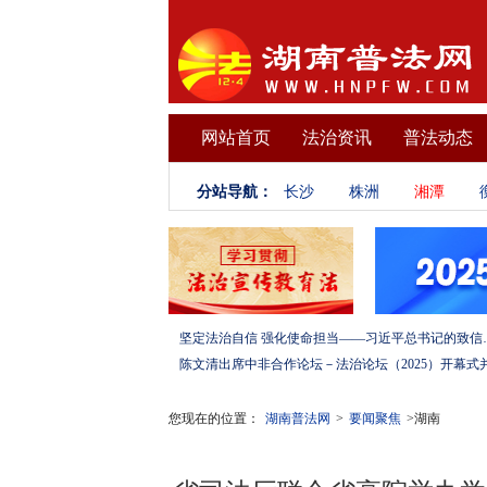
网站首页
法治资讯
普法动态
分站导航：
长沙
株洲
湘潭
坚定法治自信 强化使命担当——习
您现在的位置：
湖南普法网
>
要闻聚焦
>湖南