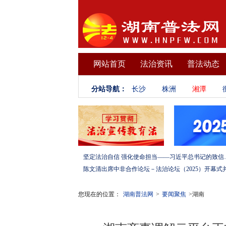
网站首页
法治资讯
普法动态
分站导航：
长沙
株洲
湘潭
坚定法治自信 强化使命担当——习
您现在的位置：
湖南普法网
>
要闻聚焦
>湖南