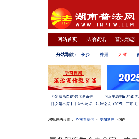
网站首页
法治资讯
普法动态
分站导航：
长沙
株洲
湘潭
坚定法治自信 强化使命担当——习
您现在的位置：
湖南普法网
>
要闻聚焦
>国内