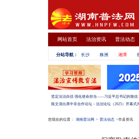
网站首页
法治资讯
普法动态
分站导航：
长沙
株洲
湘潭
坚定法治自信 强化使命担当——习
您现在的位置：
湖南普法网
>
普法动态
>市县资讯