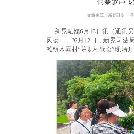
侗寨歌声传
文章来源：新晃融媒 作者：吴丽
新晃融媒6月13日讯（通讯
风扬……”6月12日，新晃司
滩镇木弄村“院坝村歌会”现场