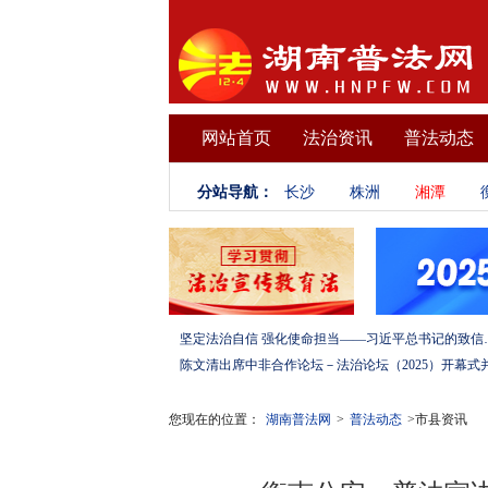
网站首页
法治资讯
普法动态
分站导航：
长沙
株洲
湘潭
坚定法治自信 强化使命担当——习
您现在的位置：
湖南普法网
>
普法动态
>市县资讯