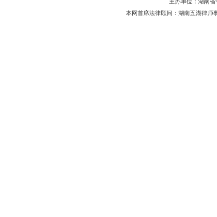
主办单位：湖南省守法普
本网首席法律顾问：湖南五湖律师事务所 主任