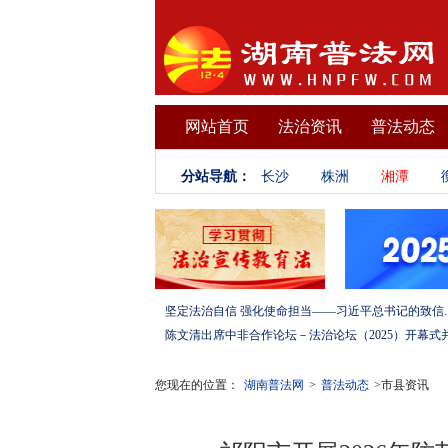
网站首页
法治资讯
普法动态
分站导航：
长沙
株洲
湘潭
坚定法治自信 强化使命担当——习
您现在的位置：
湖南普法网
>
普法动态
>市县资讯