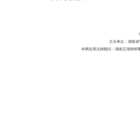
主办单位：湖南省守法普
本网首席法律顾问：湖南五湖律师事务所 主任