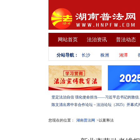
网站首页
法治资讯
普法动态
分站导航：
长沙
株洲
湘潭
坚定法治自信 强化使命担当——习
您现在的位置：
湖南普法网
>以案释法