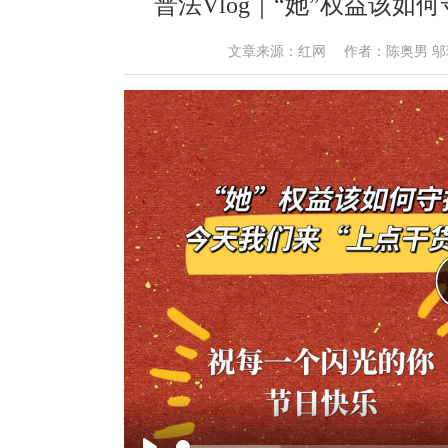
普法Vlog｜“她”权益该如
文章来源：红网 作者：陈奥男 邬璐明 王艺