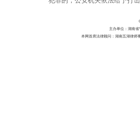
犯罪的，公安机关依法给予打
主办单位：湖南省守法普
本网首席法律顾问：湖南五湖律师事务所 主任