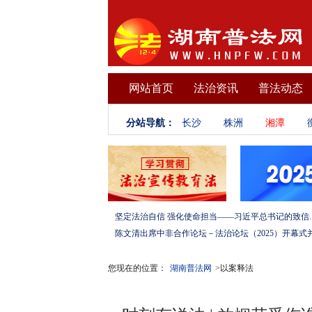
网站首页
法治资讯
普法动态
分站导航：
长沙
株洲
湘潭
坚定法治自信 强化使命担当——习
您现在的位置：
湖南普法网
>以案释法