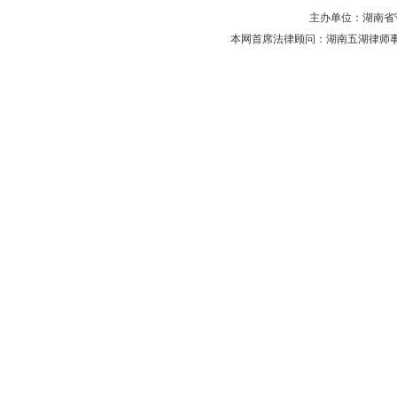
主办单位：湖南省守法普
本网首席法律顾问：湖南五湖律师事务所 主任