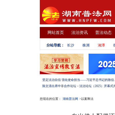
网站首页
法治资讯
普法动态
分站导航：
长沙
株洲
湘潭
坚定法治自信 强化使命担当——习
您现在的位置：
湖南普法网
>以案释法