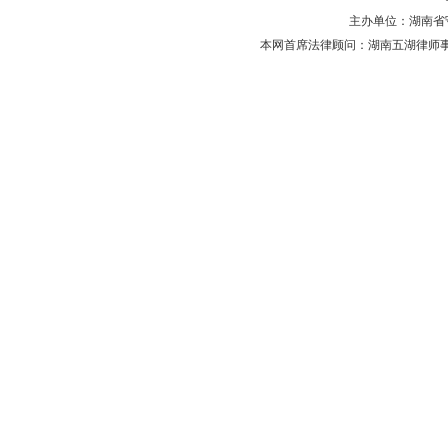
主办单位：湖南省守法普
本网首席法律顾问：湖南五湖律师事务所 主任