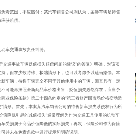
属免责范围，不应赔付；某汽车销售公司则认为，案涉车辆是待售
法应获赔偿。
机动车交通事故责任纠纷。
于交通事故车辆贬值损失赔偿问题的建议”的答复》明确，对该项
支持，但在少数特殊、极端情形下，也可以考虑予以适当赔偿。本
全新车辆，待售车辆完全不同于其他使用中的车辆，因其具有一定
已不可能再按照全新商品车价格出售，贬值损失必然存在，应当予
合商业保险条款》第二十四条约定的“第三者财产因市场价格变动造
失”情形。首先，本案某汽车销售公司的待售新车损失系侵权行为所
价值降低引起的减值损失”通常理解为作为交通工具使用的机动车
新车受损属于商品价值降低的实际损失；再次，保险公司作为保险
公司并未在免责条款中进行提示和明确说明。