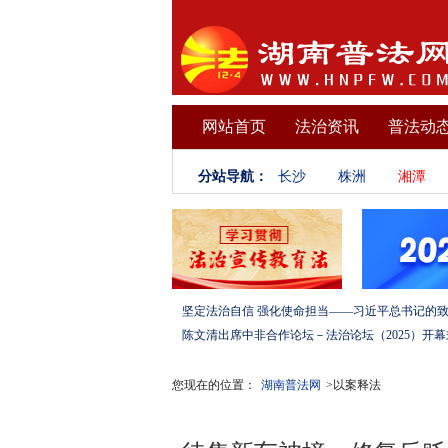
网站首页
法治资讯
普法动
分站导航：
长沙
株洲
湘潭
您现在的位置：
湖南普法网
>以案释法