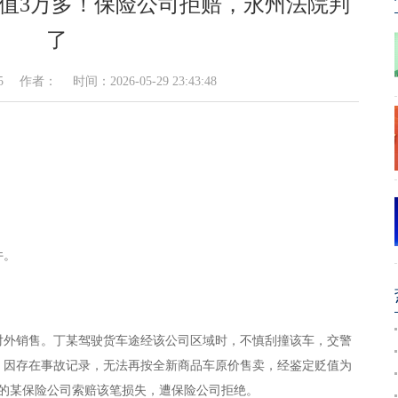
值3万多！保险公司拒赔，永州法院判
了
者： 时间：2026-05-29 23:43:48
件。
对外销售。丁某驾驶货车途经该公司区域时，不慎刮撞该车，交警
，因存在事故记录，无法再按全新商品车原价售卖，经鉴定贬值为
投保的某保险公司索赔该笔损失，遭保险公司拒绝。