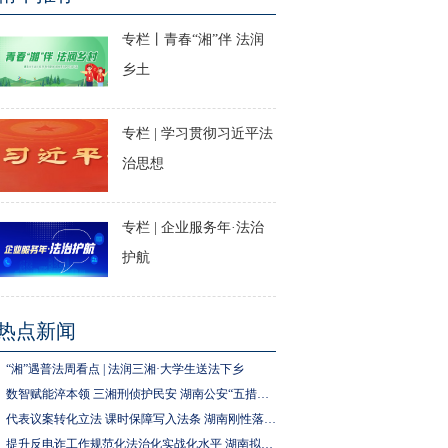
专栏丨青春“湘”伴 法润
乡土
专栏 | 学习贯彻习近平法
治思想
专栏 | 企业服务年·法治
护航
热点新闻
“湘”遇普法周看点 | 法润三湘·大学生送法下乡
数智赋能淬本领 三湘刑侦护民安 湖南公安“五措并举”推进执法规范化建设
代表议案转化立法 课时保障写入法条 湖南刚性落实中小学生体育锻炼要求
提升反电诈工作规范化法治化实战化水平 湖南拟为反电诈工作立法