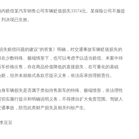
内赔偿某汽车销售公司车辆贬值损失33574元。某保险公司不服提
，判决现已生效。
损失赔偿问题的建议”的答复》明确，对交通事故车辆贬值损失的
但在少数特殊、极端情形下，也可以考虑予以适当赔偿。本案中待
新车价格出售，存在商品价值降低的直接损失，在可量化的基础
免赔，但并未就格式条款尽提示义务，依法应承担理赔责任。
自身车辆损失是否属于类似待售新车的特殊、极端情形，依法理性
需切实履行提示和明确说明义务，不得擅自扩大免责范围。驾驶人
交通事故，防范此类财产损失及相关纠纷产生。
 李豆豆