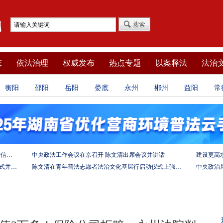
态
依法治理
权威发布
热点专题
以案释法
法治
衡阳
邵阳
岳阳
娄底
永州
郴州
益阳
常
坚定法治自信 强化使命担当——习近平总书记的致信激励法学法律工作者投身全面依法治国伟大实践
中央政法工作会议在京召开 陈文清出席会议并讲话
陈文清出席中非合作论坛－法治论坛（2025）开幕式并在湖南调研
陈文清在青年普法志愿者法治文化基层行启动仪式上强调 以学习宣传习近平法治思想引领普法工作