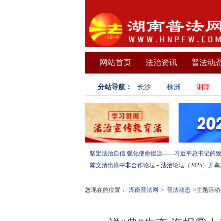
网站首页
法治资讯
普法动
分站导航：
长沙
株洲
湘潭
您现在的位置：
湖南普法网
>
普法动态
>主题活动