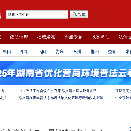
态
依法治理
权威发布
热点专题
以案释法
法治
衡阳
邵阳
岳阳
娄底
永州
郴州
益阳
常
坚定法治自信 强化使命担当——习近平总书记的致信激励法学法律工作者投身全面依法治国伟大实践
中央政法工作会议在京召开 陈文清出席会议并讲话
陈文清出席中非合作论坛－法治论坛（2025）开幕式并在湖南调研
陈文清在青年普法志愿者法治文化基层行启动仪式上强调 以学习宣传习近平法治思想引领普法工作