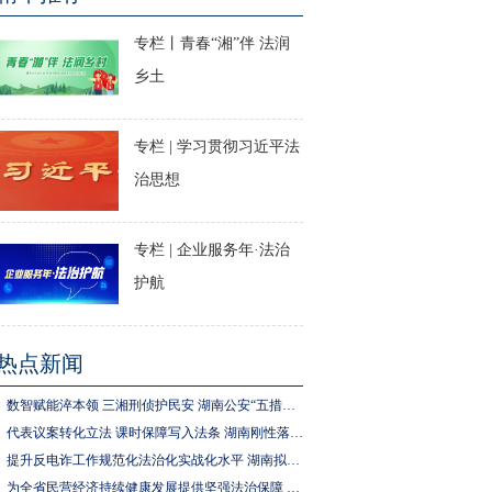
专栏丨青春“湘”伴 法润
乡土
专栏 | 学习贯彻习近平法
治思想
专栏 | 企业服务年·法治
护航
热点新闻
数智赋能淬本领 三湘刑侦护民安 湖南公安“五措并举”推进执法规范化建设
代表议案转化立法 课时保障写入法条 湖南刚性落实中小学生体育锻炼要求
提升反电诈工作规范化法治化实战化水平 湖南拟为反电诈工作立法
为全省民营经济持续健康发展提供坚强法治保障 湖南拟出台实施民营经济促进法办法