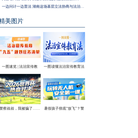
一边问计一边普法 湖南这场基层立法协商与法治宣传活动走进社区
精美图片
一图速览 | 法治宣传教
一图读懂法治宣传教育法
育“九五”规划任务清单
| 你的终身学法权利和义
务，有法律保障了
警察叔叔，我被骗了……
暑假孩子彻底“放飞”？警
方安全提醒！