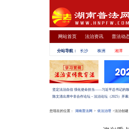
网站首页
法治资讯
普法动
分站导航：
长沙
株洲
湘潭
您现在的位置：
湖南普法网
>
依法治理
>法治创建