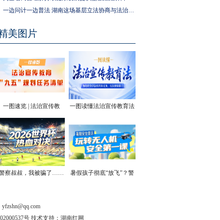
一边问计一边普法 湖南这场基层立法协商与法治宣传活动走进社区
精美图片
一图速览 | 法治宣传教
一图读懂法治宣传教育法
育“九五”规划任务清单
| 你的终身学法权利和义
务，有法律保障了
警察叔叔，我被骗了……
暑假孩子彻底“放飞”？警
方安全提醒！
shn@qq.com
202000537号 技术支持：湖南红网