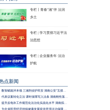
专栏丨青春“湘”伴 法润
乡土
专栏 | 学习贯彻习近平法
治思想
专栏 | 企业服务年·法治
护航
热点新闻
数智赋能淬本领 三湘刑侦护民安 湖南公安“五措并举”推进执法规范化建设
代表议案转化立法 课时保障写入法条 湖南刚性落实中小学生体育锻炼要求
提升反电诈工作规范化法治化实战化水平 湖南拟为反电诈工作立法
为全省民营经济持续健康发展提供坚强法治保障 湖南拟出台实施民营经济促进法办法