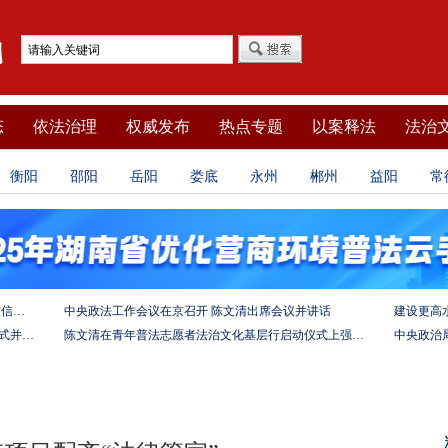
态
依法治理
权威发布
热点专题
以案释法
法治
衡阳
邵阳
岳阳
娄底
永州
郴州
益阳
常
坚定法治自信 强化使命担当——习近平总书记的致信激励法学法律工作者投身全面依法治国伟大实践
中央政法工作会议在京召开 陈文清出席会议并讲话
陈文清出席中非合作论坛－法治论坛（2025）开幕式并在湖南调研
陈文清在青年普法志愿者法治文化基层行启动仪式上强调 以学习宣传习近平法治思想引领普法工作