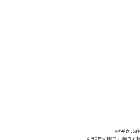
主办单位：湖南省守
本网首席法律顾问：湖南五湖律师事务所 