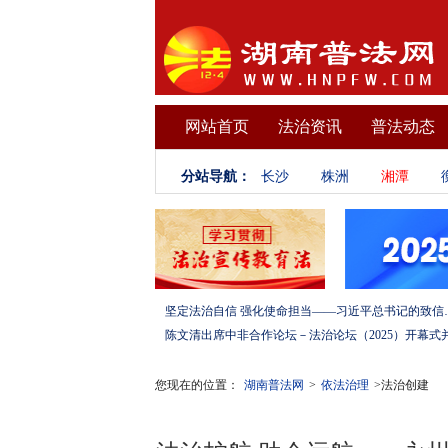
网站首页
法治资讯
普法动态
分站导航：
长沙
株洲
湘潭
坚定法治自信 强化使命担当——习
您现在的位置：
湖南普法网
>
依法治理
>法治创建