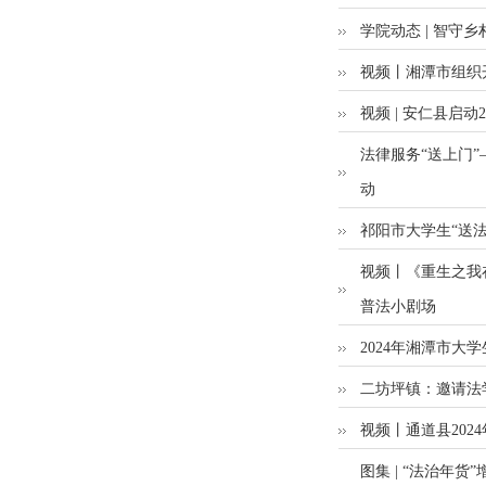
学院动态 | 智守
视频丨湘潭市组织
视频 | 安仁县启动
法律服务“送上门”
动
祁阳市大学生“送
视频丨《重生之我
普法小剧场
2024年湘潭市大
二坊坪镇：邀请法
视频丨通道县202
图集 | “法治年货