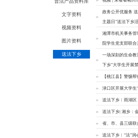
视频 | 来看看
普法产品资料库
政务公开优服务 
文字资料
主题日”送法下乡
视频资料
湘潭市机关事务管
图片资料
院学生党支部联合
送法下乡
一场深刻的生命教
下乡”大学生开展
【桃江县】警惕帮信
渌口区开展大学生
送法下乡︱雨湖区
送法下乡| 湘乡：
省、市、县三级联
送法下乡︱“法”润