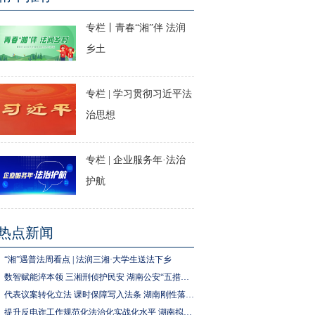
专栏丨青春“湘”伴 法润
乡土
专栏 | 学习贯彻习近平法
治思想
专栏 | 企业服务年·法治
护航
热点新闻
“湘”遇普法周看点 | 法润三湘·大学生送法下乡
数智赋能淬本领 三湘刑侦护民安 湖南公安“五措并举”推进执法规范化建设
代表议案转化立法 课时保障写入法条 湖南刚性落实中小学生体育锻炼要求
提升反电诈工作规范化法治化实战化水平 湖南拟为反电诈工作立法