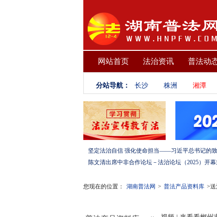
网站首页
法治资讯
普法动
分站导航：
长沙
株洲
湘潭
您现在的位置：
湖南普法网
>
普法产品资料库
>