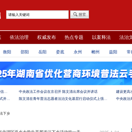
态
依法治理
权威发布
热点专题
以案释法
法治
衡阳
邵阳
岳阳
娄底
永州
郴州
益阳
常
坚定法治自信 强化使命担当——习近平总书记的致信激励法学法律工作者投身全面依法治国伟大实践
中央政法工作会议在京召开 陈文清出席会议并讲话
陈文清出席中非合作论坛－法治论坛（2025）开幕式并在湖南调研
陈文清在青年普法志愿者法治文化基层行启动仪式上强调 以学习宣传习近平法治思想引领普法工作
送法下乡