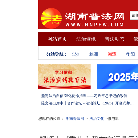
网站首页
法治资讯
普法动态
分站导航：
长沙
株洲
湘潭
衡阳
坚定法治自信 强化使命担当——习近平总书记的致信激励法学法律工作者投身全面依法治国伟大实践
陈文清出席中非合作论坛－法治论坛（2025）开幕式并在湖南调研
您现在的位置：
湖南普法网
>
法治文化
>微电影