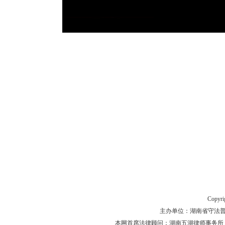
Copyr
主办单位：湖南省守法普法工作
本网首席法律顾问：湖南五湖律师事务所 主任律师 