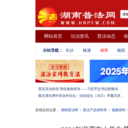
网站首页
法治资讯
普法动态
分站导航：
长沙
株洲
湘潭
衡阳
坚定法治自信 强化使命担当——习近平总书记的致信激励法学法律工作者投身全面依法治国伟大实践
陈文清出席中非合作论坛－法治论坛（2025）开幕式并在湖南调研
您现在的位置：
湖南普法网
>
普法产品资料库
>
视频资料