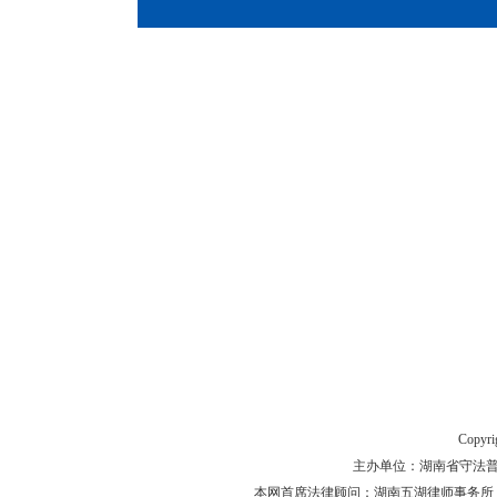
Copyr
主办单位：湖南省守法普法工作
本网首席法律顾问：湖南五湖律师事务所 主任律师 