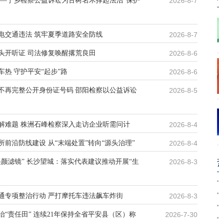
——宁乡检察公益诉讼为古树名木撑起法治“保护
2026-8-7
电交通违法 筑牢夏季道路安全防线
2026-8-7
头开听证 司法修复唤醒撂荒良田
2026-8-6
热 守护平安“起步”路
2026-8-6
不再完整公开身份证号码 邵阳检察以公益诉讼
2026-8-5
解难题 株洲石峰检察深入走访企业听需问计
2026-8-4
前沿防线建设 从“末端处置”转向“源头治理”
2026-8-4
美颜滤镜” 长沙望城：落实代表建议推动开展“生
2026-8-3
通专项整治行动 严打摩托车违法飙车炸街
2026-8-3
“责任田” 连续21年保持全省平安县（区）称
2026-7-30