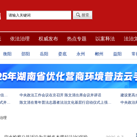
态
依法治理
权威发布
热点专题
以案释法
法治
衡阳
邵阳
岳阳
娄底
永州
郴州
益阳
常
坚定法治自信 强化使命担当——习近平总书记的致信激励法学法律工作者投身全面依法治国伟大实践
中央政法工作会议在京召开 陈文清出席会议并讲话
陈文清出席中非合作论坛－法治论坛（2025）开幕式并在湖南调研
陈文清在青年普法志愿者法治文化基层行启动仪式上强调 以学习宣传习近平法治思想引领普法工作
治理