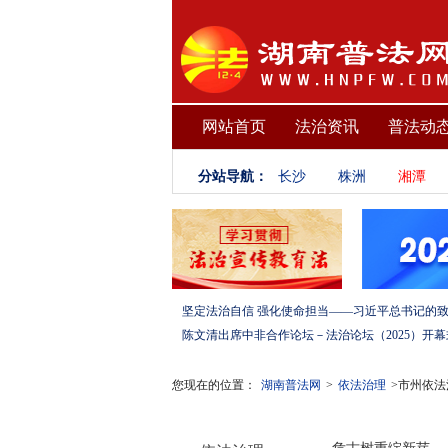
网站首页
法治资讯
普法动
分站导航：
长沙
株洲
湘潭
您现在的位置：
湖南普法网
>
依法治理
>市州依法