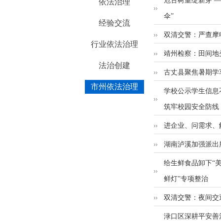
危古树重绽新芽 
依法治理
伞”
经验交流
双清交警：严查摩
行业依法治理
靖州检察：田间地
法治创建
古丈县聚焦暑期学车
市州依法治理
学校公示学生信息
筑牢校园安全防线
进企业、问需求、
湖南泸溪加强派出所
给生鲜食品卸下“
鲜灯”专项整治
双清交警：夜间交
渌口区深耕平安善治