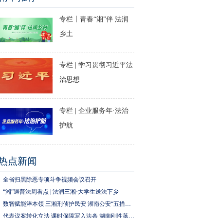
专栏丨青春“湘”伴 法润
乡土
专栏 | 学习贯彻习近平法
治思想
专栏 | 企业服务年·法治
护航
热点新闻
全省扫黑除恶专项斗争视频会议召开
“湘”遇普法周看点 | 法润三湘·大学生送法下乡
数智赋能淬本领 三湘刑侦护民安 湖南公安“五措并举”推进执法规范化建设
代表议案转化立法 课时保障写入法条 湖南刚性落实中小学生体育锻炼要求