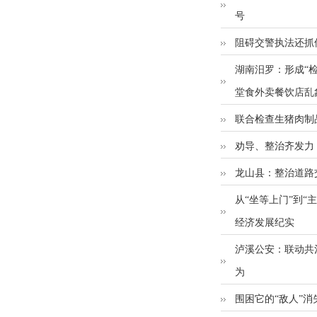
号
阻碍交警执法还抓
湖南汨罗：形成“检
堂食外卖餐饮店乱
联合检查生猪肉制品
劝导、整治齐发力
龙山县：整治道路
从“坐等上门”到
经济发展纪实
泸溪公安：联动共
为
围困它的“敌人”消