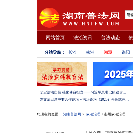
网站首页
法治资讯
普法动态
分站导航：
长沙
株洲
湘潭
衡阳
坚定法治自信 强化使命担当——习近平总书记的致信激励法学法律工作者投身全面依法治国伟大实践
陈文清出席中非合作论坛－法治论坛（2025）开幕式并在湖南调研
您现在的位置：
湖南普法网
>
依法治理
>市州依法治理