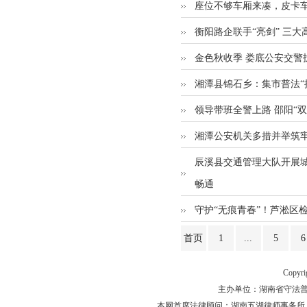
座位不够车厢来凑，皮卡
衡阳路企联手“亮剑” 三
金色秋收季 娄底公安交警
湘潭县锦石乡：集市普法“
领导带班全警上路 邵阳“
湘潭公安机关多措并举筑
辰溪县交通管理大队开展城
畅通
守护“无痕青春”！芦淞区
首页
1
...
5
6
Copyr
主办单位：湖南省守法普法工作
本网首席法律顾问：湖南五湖律师事务所 主任律师 