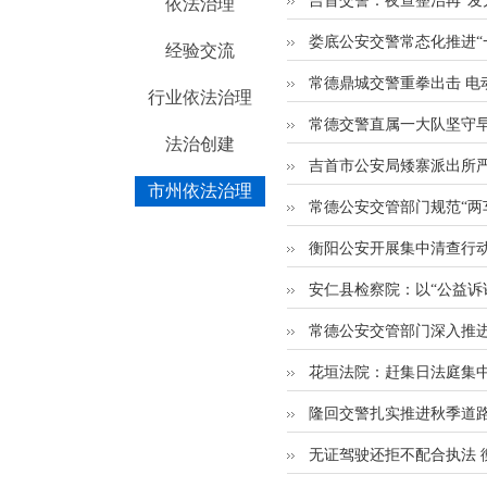
吉首交警：夜查整治再“发力
依法治理
娄底公安交警常态化推进“
经验交流
常德鼎城交警重拳出击 电
行业依法治理
常德交警直属一大队坚守早晚
法治创建
吉首市公安局矮寨派出所
市州依法治理
常德公安交管部门规范“两
衡阳公安开展集中清查行
安仁县检察院：以“公益诉
常德公安交管部门深入推
花垣法院：赶集日法庭集中
隆回交警扎实推进秋季道
无证驾驶还拒不配合执法 