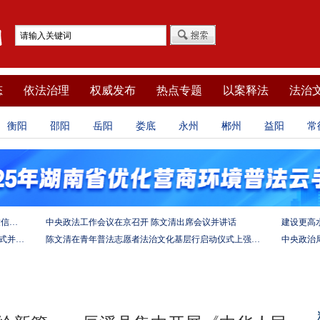
态
依法治理
权威发布
热点专题
以案释法
法治
衡阳
邵阳
岳阳
娄底
永州
郴州
益阳
常
坚定法治自信 强化使命担当——习近平总书记的致信激励法学法律工作者投身全面依法治国伟大实践
中央政法工作会议在京召开 陈文清出席会议并讲话
陈文清出席中非合作论坛－法治论坛（2025）开幕式并在湖南调研
陈文清在青年普法志愿者法治文化基层行启动仪式上强调 以学习宣传习近平法治思想引领普法工作