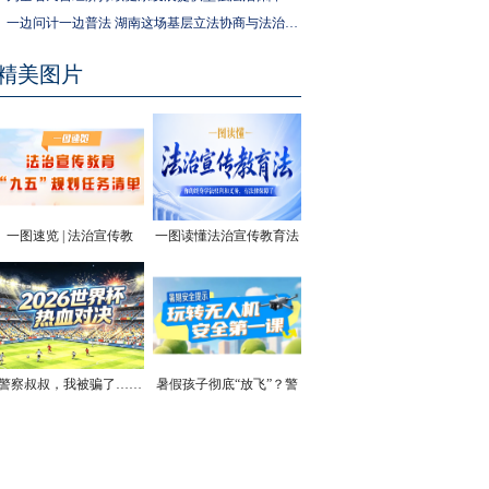
一边问计一边普法 湖南这场基层立法协商与法治宣传活动走进社区
精美图片
一图速览 | 法治宣传教
一图读懂法治宣传教育法
育“九五”规划任务清单
| 你的终身学法权利和义
务，有法律保障了
警察叔叔，我被骗了……
暑假孩子彻底“放飞”？警
方安全提醒！