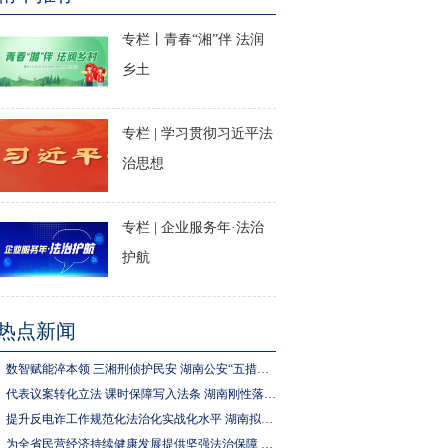
专栏丨青春“湘”伴 法润
乡土
专栏 | 学习贯彻习近平法
治思想
专栏 | 企业服务年·法治
护航
热点新闻
数智赋能淬本领 三湘刑侦护民安 湖南公安“五措并举”推进执法规范化建设
代表议案转化立法 课时保障写入法条 湖南刚性落实中小学生体育锻炼要求
提升反电诈工作规范化法治化实战化水平 湖南拟为反电诈工作立法
为全省民营经济持续健康发展提供坚强法治保障 湖南拟出台实施民营经济促进法办法