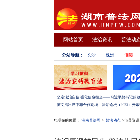
网站首页
法治资讯
普法动
分站导航：
长沙
株洲
湘潭
您现在的位置：
湖南普法网
>
普法动态
>市县资讯