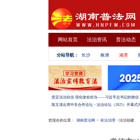
网站首页
法治资讯
普法动态
分站导航：
长沙
株洲
湘潭
坚定法治自信 强化使命担当——习
您现在的位置：
湖南普法网
>
依法治理
>法治创建