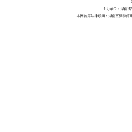
主办单位：湖南省守法普
本网首席法律顾问：湖南五湖律师事务所 主任