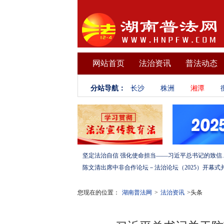
网站首页
法治资讯
普法动态
分站导航：
长沙
株洲
湘潭
坚定法治自信 强化使命担当——习
您现在的位置：
湖南普法网
>
法治资讯
>头条