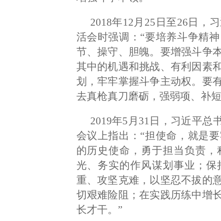
2018年12月25日至26
活会时强调：“要培养斗争精
节、操守、胆魄。要增强斗争
其中的机遇和挑战、有利因素
划，牢牢掌握斗争主动权。要
去真枪真刀磨砺，强弱项、补短
2019年5月31日，习近平
会议上指出：“担使命，就是
的历史使命，勇于担当负责，
光、务实的作风谋划事业；保
重、攻坚克难，以坚忍不拔的
切艰难险阻；在实践历练中增
长才干。”