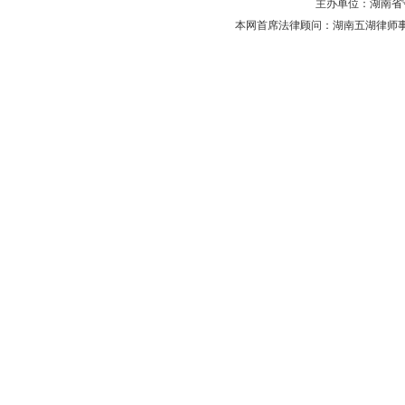
主办单位：湖南省守法普
本网首席法律顾问：湖南五湖律师事务所 主任