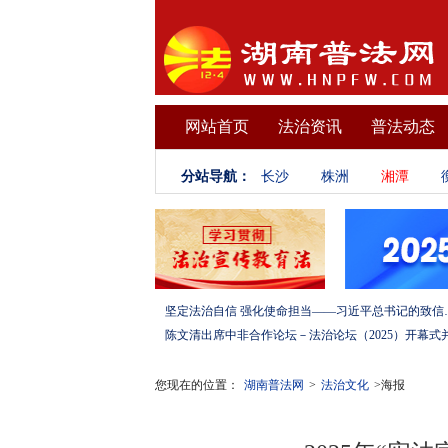
网站首页
法治资讯
普法动态
分站导航：
长沙
株洲
湘潭
坚定法治自信 强化使命担当——习
您现在的位置：
湖南普法网
>
法治文化
>海报