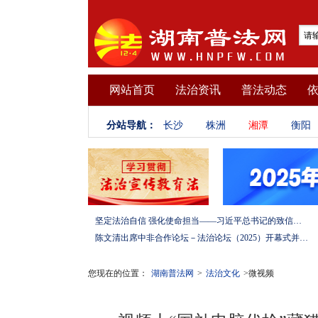
网站首页
法治资讯
普法动态
分站导航：
长沙
株洲
湘潭
衡阳
坚定法治自信 强化使命担当——习近平总书记的致信激励法学法律工作者投身全面依法治国伟大实践
陈文清出席中非合作论坛－法治论坛（2025）开幕式并在湖南调研
您现在的位置：
湖南普法网
>
法治文化
>微视频