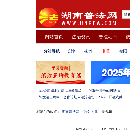
网站首页
法治资讯
普法动态
分站导航：
长沙
株洲
湘潭
衡阳
坚定法治自信 强化使命担当——习近平总书记的致信激励法学法律工作者投身全面依法治国伟大实践
陈文清出席中非合作论坛－法治论坛（2025）开幕式并在湖南调研
您现在的位置：
湖南普法网
>
法治文化
>微视频