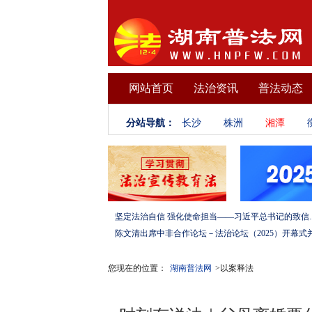
网站首页
法治资讯
普法动态
分站导航：
长沙
株洲
湘潭
坚定法治自信 强化使命担当——习
您现在的位置：
湖南普法网
>以案释法