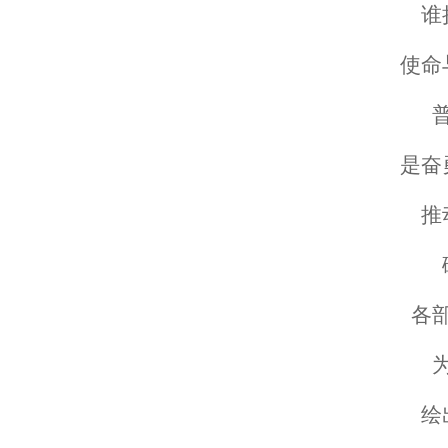
谁
使命
是奋
推
各
绘