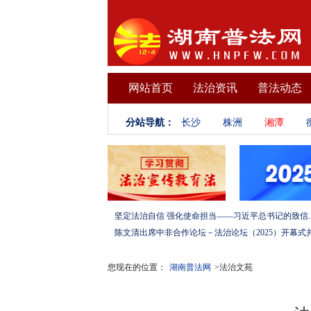
网站首页
法治资讯
普法动态
分站导航：
长沙
株洲
湘潭
坚定法治自信 强化使命担当——习
您现在的位置：
湖南普法网
>法治文苑