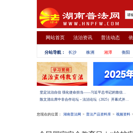
网站首页
法治资讯
普法动态
分站导航：
长沙
株洲
湘潭
衡阳
坚定法治自信 强化使命担当——习近平总书记的致信激励法学法律工作者投身全面依法治国伟大实践
陈文清出席中非合作论坛－法治论坛（2025）开幕式并在湖南调研
您现在的位置：
湖南普法网
>
普法产品资料库
>
视频资料