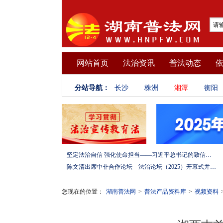
网站首页
法治资讯
普法动态
分站导航：
长沙
株洲
湘潭
衡阳
坚定法治自信 强化使命担当——习近平总书记的致信激励法学法律工作者投身全面依法治国伟大实践
陈文清出席中非合作论坛－法治论坛（2025）开幕式并在湖南调研
您现在的位置：
湖南普法网
>
普法产品资料库
>
视频资料